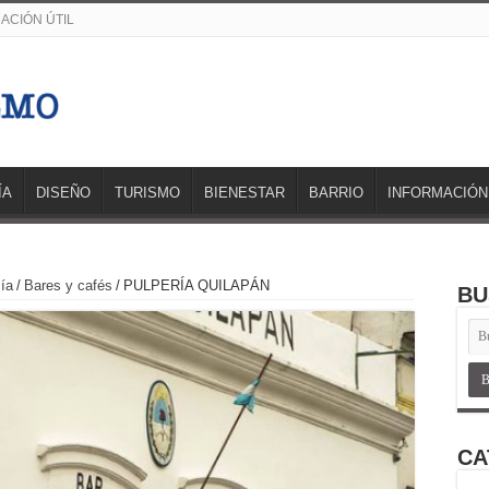
ACIÓN ÚTIL
ÍA
DISEÑO
TURISMO
BIENESTAR
BARRIO
INFORMACIÓN
ía
/
Bares y cafés
/
PULPERÍA QUILAPÁN
BU
CA