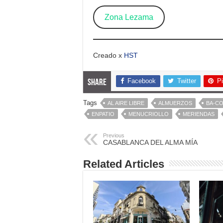
Zona Lezama
Creado x
HST
Facebook
Twitter
Pi
Share
Tags
AL AIRE LIBRE
ALMUERZOS
BA-CO
ENPATIO
MENUCRIOLLO
MERIENDAS
Previous
CASABLANCA DEL ALMA MÍA
Related Articles