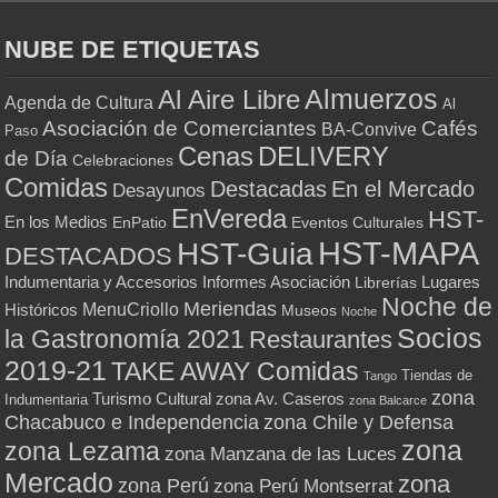
NUBE DE ETIQUETAS
Almuerzos
Al Aire Libre
Agenda de Cultura
Al
Asociación de Comerciantes
Cafés
BA-Convive
Paso
Cenas
DELIVERY
de Día
Celebraciones
Comidas
Destacadas
En el Mercado
Desayunos
EnVereda
HST-
En los Medios
Eventos Culturales
EnPatio
HST-MAPA
HST-Guia
DESTACADOS
Indumentaria y Accesorios
Informes Asociación
Lugares
Librerías
Noche de
Meriendas
MenuCriollo
Históricos
Museos
Noche
Socios
la Gastronomía 2021
Restaurantes
2019-21
TAKE AWAY Comidas
Tiendas de
Tango
zona
Turismo Cultural
zona Av. Caseros
Indumentaria
zona Balcarce
zona Chile y Defensa
Chacabuco e Independencia
zona
zona Lezama
zona Manzana de las Luces
Mercado
zona
zona Perú
zona Perú Montserrat