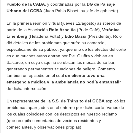
Pueblo de la CABA
, y coordinadas por la
DG de Paisaje
Urbano del GCBA
(Juan Pablo Bisset, su jefe de gabinete)
En la primera reunión virtual (jueves 12/agosto) asistieron de
parte de la Asociación
Rolo Azpeitía
(Pride Café),
Verónica
Linenberg
(Heladería Volta) y
Edio Bassi
(Presidente). Rolo
dió detalles de los problemas que sufre su comercio,
específicamente su público, ya que uno de los efectos del corte
es que muchos autos entran por Pje. Giuffra y doblan en
Balcarce, en cuya esquina se ubican las mesas de su bar,
generando permanentes situaciones de peligro. Comentó
también un episodio en el cual
un cliente tuvo una
emergencia médica y la ambulancia no podía entrar/salir
de dicha intersección.
Un representante del la
S.S. de Tránsito del GCBA
explicó los
problemas aparejados en el entorno por dicho corte. Varios de
los cuales coinciden con los descriptos en nuestro reclamo
(que recopila comentarios de vecinos residentes y
comerciantes, y observaciones propias)