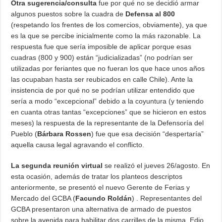
Otra sugerencia/consulta
fue por qué no se decidió armar
algunos puestos sobre la cuadra de
Defensa al 800
(respetando los frentes de los comercios, obviamente), ya que
es la que se percibe inicialmente como la más razonable. La
respuesta fue que sería imposible de aplicar porque esas
cuadras (800 y 900) están “judicializadas” (no podrían ser
utilizadas por feriantes que no fueran los que hace unos años
las ocupaban hasta ser reubicados en calle Chile). Ante la
insistencia de por qué no se podrían utilizar entendido que
sería a modo “excepcional” debido a la coyuntura (y teniendo
en cuanta otras tantas “excepciones” que se hicieron en estos
meses) la respuesta de la representante de la Defensoría del
Pueblo (
Bárbara Rossen
) fue que esa decisión “despertaría”
aquella causa legal agravando el conflicto.
La segunda reunión virtual
se realizó el jueves 26/agosto. En
esta ocasión, además de tratar los planteos descriptos
anteriormente, se presentó el nuevo Gerente de Ferias y
Mercado del GCBA (
Facundo Roldán
) . Representantes del
GCBA presentaron una alternativa de armado de puestos
sobre la avenida para habilitar dos carrilles de la misma. Edio