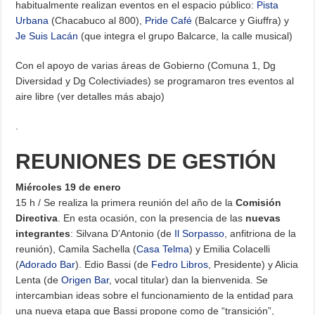
habitualmente realizan eventos en el espacio público:
Pista
Urbana
(Chacabuco al 800),
Pride Café
(Balcarce y Giuffra) y
Je Suis Lacán
(que integra el grupo Balcarce, la calle musical)
Con el apoyo de varias áreas de Gobierno (Comuna 1, Dg
Diversidad y Dg Colectiviades) se programaron tres eventos al
aire libre (ver detalles más abajo)
.
REUNIONES DE GESTIÓN
Miércoles 19 de enero
15 h / Se realiza la primera reunión del año de la
Comisión
Directiva
. En esta ocasión, con la presencia de las
nuevas
integrantes
: Silvana D’Antonio (de
Il Sorpasso
, anfitriona de la
reunión), Camila Sachella (
Casa Telma
) y Emilia Colacelli
(
Adorado Bar
). Edio Bassi (de
Fedro Libros
, Presidente) y Alicia
Lenta (de
Origen Bar
, vocal titular) dan la bienvenida. Se
intercambian ideas sobre el funcionamiento de la entidad para
una nueva etapa que Bassi propone como de “transición”,