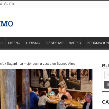
CIÓN ÚTIL
ÍA
DISEÑO
TURISMO
BIENESTAR
BARRIO
INFORMACIÓN
mía
/
Sagardi. La mejor cocina vasca en Buenos Aires
BU
CA