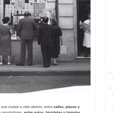
una ciudad a cielo abierto, entre
calles, plazas y
s y apostadores;
entre autos, bicicletas y tranvías
.