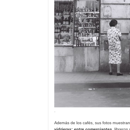
.
Además de los cafés, sus fotos muestran 
vidrieras; entre comerciantes
, librero