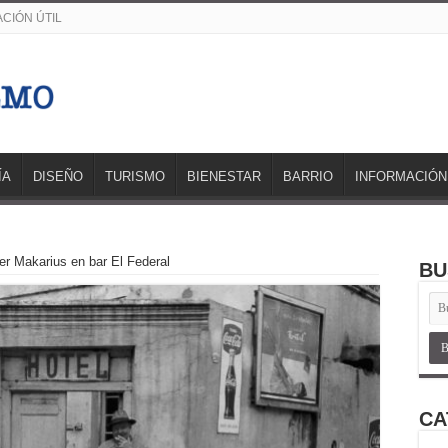
CIÓN ÚTIL
ÍA
DISEÑO
TURISMO
BIENESTAR
BARRIO
INFORMACIÓN
r Makarius en bar El Federal
BU
CA