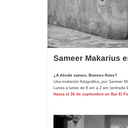
Sameer Makarius en
.
¿A dónde vamos, Buenos Aires?
Una invitación fotográfica, por Sameer M
Lunes a lunes de 8 am a 2 am (entrada lib
Hasta el 30 de septiembre en Bar El F
.