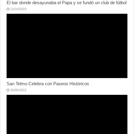
El bar donde desayunaba el Papa y se fundó un club de fútbol
12/10/2023
San Telmo Celebra con Paseos Históricos
25/05/2022