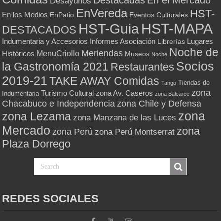
Desayunos
EnVereda
HST-
En los Medios
Eventos Culturales
EnPatio
HST-MAPA
HST-Guia
DESTACADOS
Indumentaria y Accesorios
Informes Asociación
Lugares
Librerías
Noche de
Meriendas
MenuCriollo
Históricos
Museos
Noche
Socios
la Gastronomía 2021
Restaurantes
2019-21
TAKE AWAY Comidas
Tiendas de
Tango
zona
Turismo Cultural
zona Av. Caseros
Indumentaria
zona Balcarce
zona Chile y Defensa
Chacabuco e Independencia
zona
zona Lezama
zona Manzana de las Luces
Mercado
zona
zona Perú
zona Perú Montserrat
Plaza Dorrego
REDES SOCIALES