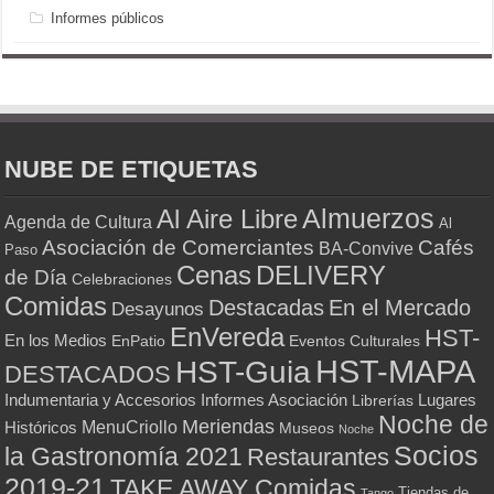
Informes públicos
NUBE DE ETIQUETAS
Almuerzos
Al Aire Libre
Agenda de Cultura
Al
Asociación de Comerciantes
Cafés
BA-Convive
Paso
Cenas
DELIVERY
de Día
Celebraciones
Comidas
Destacadas
En el Mercado
Desayunos
EnVereda
HST-
En los Medios
Eventos Culturales
EnPatio
HST-MAPA
HST-Guia
DESTACADOS
Indumentaria y Accesorios
Informes Asociación
Lugares
Librerías
Noche de
Meriendas
MenuCriollo
Históricos
Museos
Noche
Socios
la Gastronomía 2021
Restaurantes
2019-21
TAKE AWAY Comidas
Tiendas de
Tango