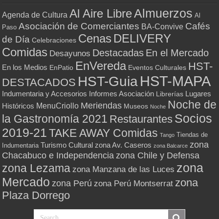
Almuerzos
Al Aire Libre
Agenda de Cultura
Al
Asociación de Comerciantes
Cafés
BA-Convive
Paso
Cenas
DELIVERY
de Día
Celebraciones
Comidas
Destacadas
En el Mercado
Desayunos
EnVereda
HST-
En los Medios
Eventos Culturales
EnPatio
HST-MAPA
HST-Guia
DESTACADOS
Indumentaria y Accesorios
Informes Asociación
Lugares
Librerías
Noche de
Meriendas
MenuCriollo
Históricos
Museos
Noche
Socios
la Gastronomía 2021
Restaurantes
2019-21
TAKE AWAY Comidas
Tiendas de
Tango
zona
Turismo Cultural
zona Av. Caseros
Indumentaria
zona Balcarce
zona Chile y Defensa
Chacabuco e Independencia
zona
zona Lezama
zona Manzana de las Luces
Mercado
zona
zona Perú
zona Perú Montserrat
Plaza Dorrego