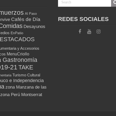
muerzos
Al Paso
REDES SOCIALES
Cafés de Día
nvive
Comidas
Desayunos
Medios
EnPatio
DESTACADOS
umentaria y Accesorios
MenuCriollo
icos
a Gastronomía
019-21
TAKE
Turismo Cultural
entaria
uco e Independencia
ma
zona Manzana de las
zona Perú Montserrat