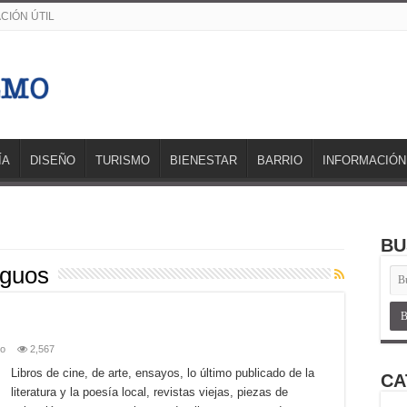
CIÓN ÚTIL
ÍA
DISEÑO
TURISMO
BIENESTAR
BARRIO
INFORMACIÓN
BU
iguos
mo
2,567
Libros de cine, de arte, ensayos, lo último publicado de la
CA
literatura y la poesía local, revistas viejas, piezas de