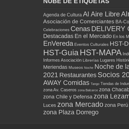
NUBE DE ETIQUETAS
Al
Al Aire Libre
Agenda de Cultura
Asociación de Comerciantes
BA-Co
Cenas
DELIVERY 
Celebraciones
Destacadas
En el Mercado
En los 
EnVereda
HST-
Eventos Culturales
HST-MAPA
HST-Guia
Ind
Informes Asociación
Lugares Histór
Librerías
Noche de l
Meriendas
Museos
Noche
Socios 2
2021
Restaurantes
AWAY Comidas
Tiendas de Indum
Tango
zona Chacab
zona Av. Caseros
zona Balcarce
zona Leza
zona Chile y Defensa
zona Mercado
zona Perú
Luces
zona Plaza Dorrego