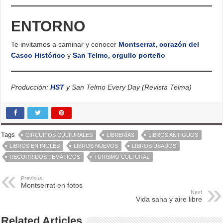
ENTORNO
Te invitamos a caminar y conocer
Montserrat, corazón del
Casco Histórico
y
San Telmo, orgullo porteño
Producción:
HST
y San Telmo Every Day (Revista Telma)
Tags
CIRCUITOS CULTURALES
LIBRERÍAS
LIBROS ANTIGUOS
LIBROS EN INGLÉS
LIBROS NUEVOS
LIBROS USADOS
RECORRIDOS TEMÁTICOS
TURISMO CULTURAL
Previous
Montserrat en fotos
Next
Vida sana y aire libre
Related Articles