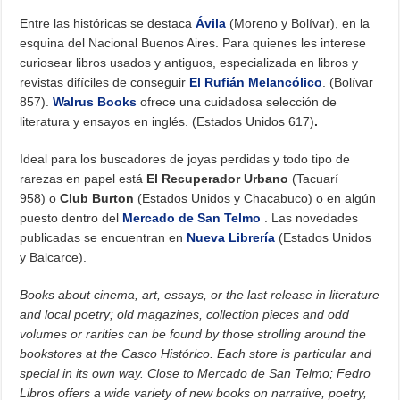
Entre las históricas se destaca
Ávila
(Moreno y Bolívar), en la
esquina del Nacional Buenos Aires. Para quienes les interese
curiosear libros usados y antiguos, especializada en libros y
revistas difíciles de conseguir
El Rufián Melancólico
. (Bolívar
857).
Walrus Books
ofrece una cuidadosa selección de
literatura y ensayos en inglés. (Estados Unidos 617)
.
Ideal para los buscadores de joyas perdidas y todo tipo de
rarezas en papel está
El Recuperador Urbano
(Tacuarí
958) o
Club Burton
(Estados Unidos y Chacabuco) o en algún
puesto dentro del
Mercado de San Telmo
. Las novedades
publicadas se encuentran en
Nueva Librería
(Estados Unidos
y Balcarce).
Books about cinema, art, essays, or the last release in literature
and local poetry; old magazines, collection pieces and odd
volumes or rarities can be found by those strolling around the
bookstores at the Casco Histórico. Each store is particular and
special in its own way. Close to Mercado de San Telmo; Fedro
Libros offers a wide variety of new books on narrative, poetry,