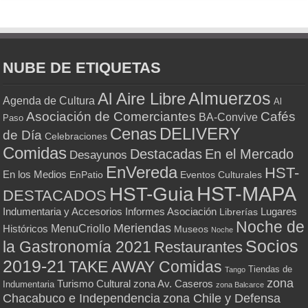
NUBE DE ETIQUETAS
Almuerzos
Al Aire Libre
Agenda de Cultura
Al
Asociación de Comerciantes
Cafés
BA-Convive
Paso
Cenas
DELIVERY
de Día
Celebraciones
Comidas
Destacadas
En el Mercado
Desayunos
EnVereda
HST-
En los Medios
Eventos Culturales
EnPatio
HST-MAPA
HST-Guia
DESTACADOS
Indumentaria y Accesorios
Informes Asociación
Lugares
Librerías
Noche de
Meriendas
MenuCriollo
Históricos
Museos
Noche
Socios
la Gastronomía 2021
Restaurantes
2019-21
TAKE AWAY Comidas
Tiendas de
Tango
zona
Turismo Cultural
zona Av. Caseros
Indumentaria
zona Balcarce
zona Chile y Defensa
Chacabuco e Independencia