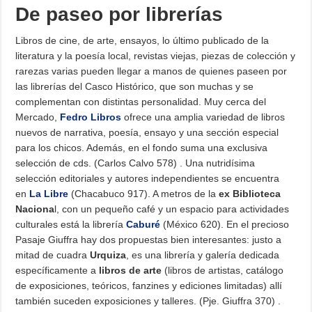
De paseo por librerías
Libros de cine, de arte, ensayos, lo último publicado de la
literatura y la poesía local, revistas viejas, piezas de colección y
rarezas varias pueden llegar a manos de quienes paseen por
las librerías del Casco Histórico, que son muchas y se
complementan con distintas personalidad. Muy cerca del
Mercado,
Fedro Libros
ofrece una amplia variedad de libros
nuevos de narrativa, poesía, ensayo y una sección especial
para los chicos. Además, en el fondo suma una exclusiva
selección de cds. (Carlos Calvo 578) . Una nutridísima
selección editoriales y autores independientes se encuentra
en
La Libre
(Chacabuco 917). A metros de la
ex Biblioteca
Naciona
l, con un pequeño café y un espacio para actividades
culturales está la librería
Caburé
(México 620). En el precioso
Pasaje Giuffra hay dos propuestas bien interesantes: justo a
mitad de cuadra
Urquiza
, es una librería y galería dedicada
específicamente a
libros de arte
(libros de artistas, catálogo
de exposiciones, teóricos, fanzines y ediciones limitadas) allí
también suceden exposiciones y talleres. (Pje. Giuffra 370) .