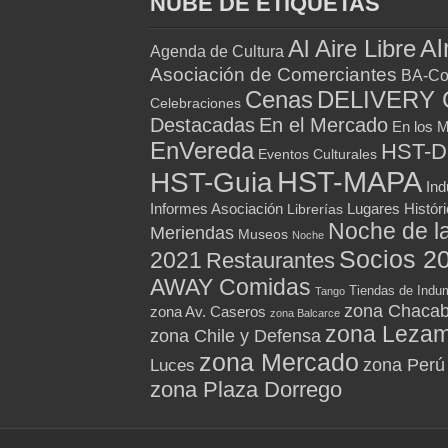
NUBE DE ETIQUETAS
Al
Al Aire Libre
Agenda de Cultura
Asociación de Comerciantes
BA-Co
Cenas
DELIVERY 
Celebraciones
Destacadas
En el Mercado
En los 
EnVereda
HST-
Eventos Culturales
HST-MAPA
HST-Guia
Ind
Informes Asociación
Lugares Histór
Librerías
Noche de l
Meriendas
Museos
Noche
Socios 2
2021
Restaurantes
AWAY Comidas
Tiendas de Indum
Tango
zona Chacab
zona Av. Caseros
zona Balcarce
zona Leza
zona Chile y Defensa
zona Mercado
zona Perú
Luces
zona Plaza Dorrego