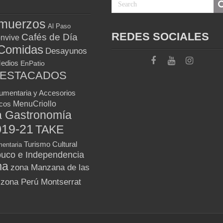
muerzos
Al Paso
REDES SOCIALES
Cafés de Día
nvive
Comidas
Desayunos
Medios
EnPatio
DESTACADOS
umentaria y Accesorios
MenuCriollo
icos
a Gastronomía
019-21
TAKE
Turismo Cultural
entaria
uco e Independencia
ma
zona Manzana de las
zona Perú Montserrat