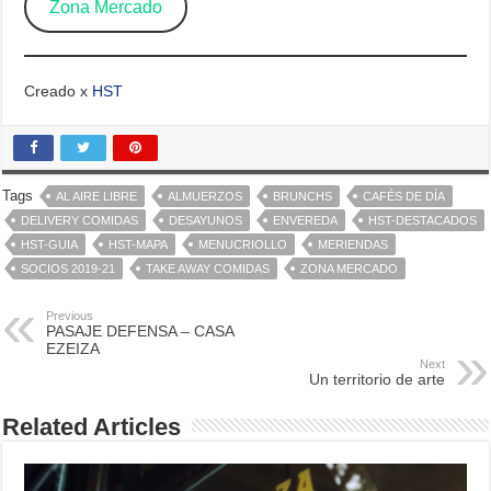
Zona Mercado
Creado x
HST
Tags
AL AIRE LIBRE
ALMUERZOS
BRUNCHS
CAFÉS DE DÍA
DELIVERY COMIDAS
DESAYUNOS
ENVEREDA
HST-DESTACADOS
HST-GUIA
HST-MAPA
MENUCRIOLLO
MERIENDAS
SOCIOS 2019-21
TAKE AWAY COMIDAS
ZONA MERCADO
Previous
PASAJE DEFENSA – CASA
EZEIZA
Next
Un territorio de arte
Related Articles