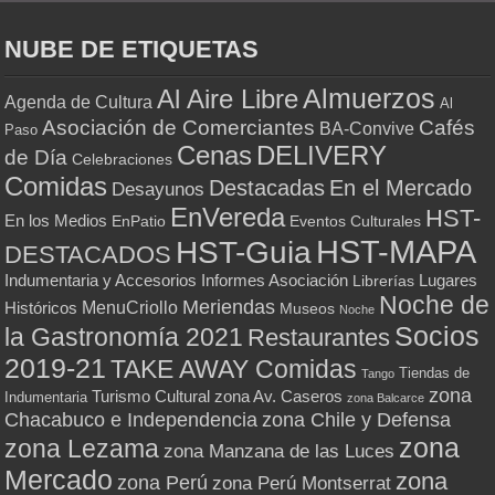
NUBE DE ETIQUETAS
Almuerzos
Al Aire Libre
Agenda de Cultura
Al
Asociación de Comerciantes
Cafés
BA-Convive
Paso
Cenas
DELIVERY
de Día
Celebraciones
Comidas
Destacadas
En el Mercado
Desayunos
EnVereda
HST-
En los Medios
Eventos Culturales
EnPatio
HST-MAPA
HST-Guia
DESTACADOS
Indumentaria y Accesorios
Informes Asociación
Lugares
Librerías
Noche de
Meriendas
MenuCriollo
Históricos
Museos
Noche
Socios
la Gastronomía 2021
Restaurantes
2019-21
TAKE AWAY Comidas
Tiendas de
Tango
zona
Turismo Cultural
zona Av. Caseros
Indumentaria
zona Balcarce
zona Chile y Defensa
Chacabuco e Independencia
zona
zona Lezama
zona Manzana de las Luces
Mercado
zona
zona Perú
zona Perú Montserrat