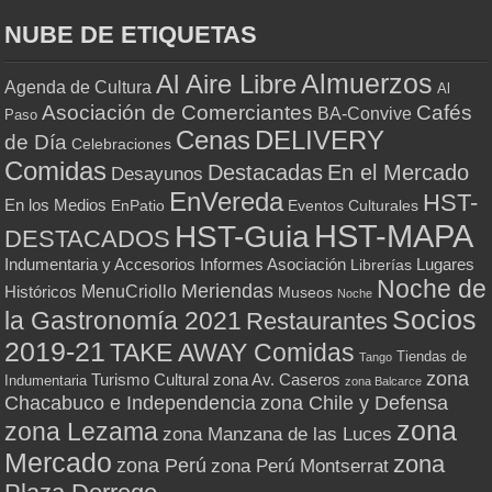
NUBE DE ETIQUETAS
Almuerzos
Al Aire Libre
Agenda de Cultura
Al
Asociación de Comerciantes
Cafés
BA-Convive
Paso
Cenas
DELIVERY
de Día
Celebraciones
Comidas
Destacadas
En el Mercado
Desayunos
EnVereda
HST-
En los Medios
Eventos Culturales
EnPatio
HST-MAPA
HST-Guia
DESTACADOS
Indumentaria y Accesorios
Informes Asociación
Lugares
Librerías
Noche de
Meriendas
MenuCriollo
Históricos
Museos
Noche
Socios
la Gastronomía 2021
Restaurantes
2019-21
TAKE AWAY Comidas
Tiendas de
Tango
zona
Turismo Cultural
zona Av. Caseros
Indumentaria
zona Balcarce
zona Chile y Defensa
Chacabuco e Independencia
zona
zona Lezama
zona Manzana de las Luces
Mercado
zona
zona Perú
zona Perú Montserrat