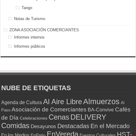
Tango
Notas de Turismo
ZONA ASOCIACIÓN COMERCIANTES
Informes internos
Informes públicos
NUBE DE ETIQUETAS
Almuerzos
Al Aire Libre
Agenda de Cultura
Al
Asociación de Comerciantes
Cafés
BA-Convive
Paso
Cenas
DELIVERY
de Día
Celebraciones
Comidas
Destacadas
En el Mercado
Desayunos
EnVereda
HST-
En los Medios
Eventos Culturales
EnPatio