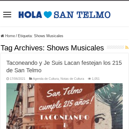
Home
/
Etiqueta:
Shows Musicales
Tag Archives:
Shows Musicales
Taconeando y Je Suis Lacan festejan los 215
de San Telmo
17/06/2021
Agenda de Cultura
,
Notas de Cultura
1,051