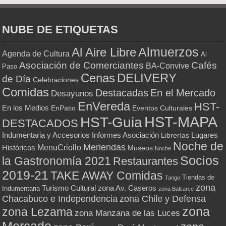
NUBE DE ETIQUETAS
Almuerzos
Al Aire Libre
Agenda de Cultura
Al
Asociación de Comerciantes
Cafés
BA-Convive
Paso
Cenas
DELIVERY
de Día
Celebraciones
Comidas
Destacadas
En el Mercado
Desayunos
EnVereda
HST-
En los Medios
Eventos Culturales
EnPatio
HST-MAPA
HST-Guia
DESTACADOS
Indumentaria y Accesorios
Informes Asociación
Lugares
Librerías
Noche de
Meriendas
MenuCriollo
Históricos
Museos
Noche
Socios
la Gastronomía 2021
Restaurantes
2019-21
TAKE AWAY Comidas
Tiendas de
Tango
zona
Turismo Cultural
zona Av. Caseros
Indumentaria
zona Balcarce
zona Chile y Defensa
Chacabuco e Independencia
zona
zona Lezama
zona Manzana de las Luces
Mercado