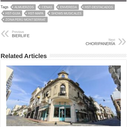
Tags
ALMUERZOS
CENAS
ENVEREDA
HST-DESTACADOS
HST-GUIA
HST-MAPA
SHOWS MUSICALES
ZONA PERÚ MONTSERRAT
Previous
BIERLIFE
Next
CHORIPANERÍA
Related Articles