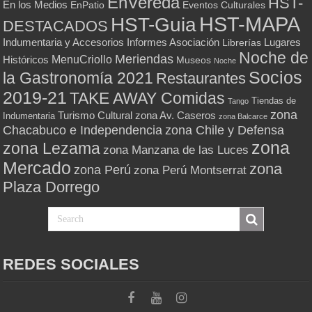
EnVereda
HST-
En los Medios
Eventos Culturales
EnPatio
HST-MAPA
HST-Guia
DESTACADOS
Indumentaria y Accesorios
Informes Asociación
Lugares
Librerías
Noche de
Meriendas
MenuCriollo
Históricos
Museos
Noche
Socios
la Gastronomía 2021
Restaurantes
2019-21
TAKE AWAY Comidas
Tiendas de
Tango
zona
Turismo Cultural
zona Av. Caseros
Indumentaria
zona Balcarce
zona Chile y Defensa
Chacabuco e Independencia
zona
zona Lezama
zona Manzana de las Luces
Mercado
zona
zona Perú
zona Perú Montserrat
Plaza Dorrego
REDES SOCIALES