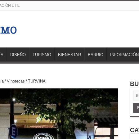
CIÓN ÚTIL
ÍA
DISEÑO
TURISMO
BIENESTAR
BARRIO
INFORMACIÓN
ía
/
Vinotecas
/
TURVINA
BU
CA