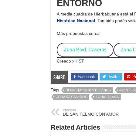
ENTORNO
A media cuadra de Hierbabuena está el 
Histórico Nacional
. También podés visit
Más propuestas cerca:
Zona Blvd. Caseros
Zona 
Creado x
HST
Facebook
Twitter
Pi
Share
Tags
DEGUSTACIONES DE VINOS
NOCHE DE
ZONA AV. CASEROS
ZONA LEZAMA
Previous
DE SAN TELMO CON AMOR
Related Articles