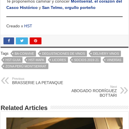
Te proponemos caminar y conocer
Montserrat. el corazón del
Casco Histórico
y
San Telmo, orgullo porteño
Creado x
HST
Tags
BA-CONVIVE
DEGUSTACIONES DE VINOS
DELIVERY VINOS
HST-GUIA
HST-MAPA
LICORES
SOCIOS 2019-21
VINERÍAS
ZONA PERÚ MONTSERRAT
Previous
BRASSERIE LA PETANQUE
Next
ABOGADO RODRÍGUEZ
BOTTARI
Related Articles