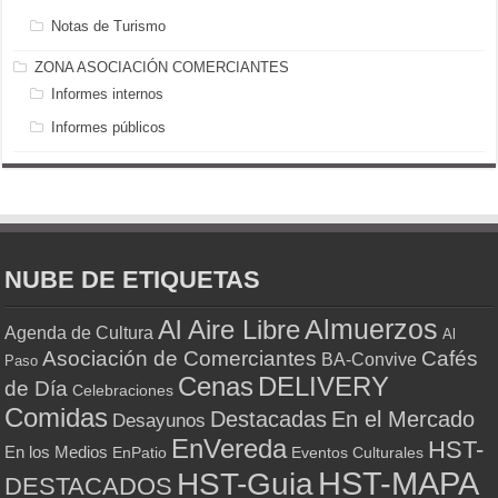
Notas de Turismo
ZONA ASOCIACIÓN COMERCIANTES
Informes internos
Informes públicos
NUBE DE ETIQUETAS
Almuerzos
Al Aire Libre
Agenda de Cultura
Al
Asociación de Comerciantes
Cafés
BA-Convive
Paso
Cenas
DELIVERY
de Día
Celebraciones
Comidas
Destacadas
En el Mercado
Desayunos
EnVereda
HST-
En los Medios
Eventos Culturales
EnPatio
HST-MAPA
HST-Guia
DESTACADOS