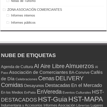
Notas de Turismo
ZONA ASOCIACIÓN COMERCIANTES
Informes internos
Informes públicos
NUBE DE ETIQUETAS
Almuerzos
Al Aire Libre
Agenda de Cultura
Al
Asociación de Comerciantes
Cafés
BA-Convive
Paso
Cenas
DELIVERY
de Día
Celebraciones
Comidas
Destacadas
En el Mercado
Desayunos
EnVereda
HST-
En los Medios
Eventos Culturales
EnPatio
HST-MAPA
HST-Guia
DESTACADOS
Indumentaria y Accesorios
Informes Asociación
Lugares
Librerías