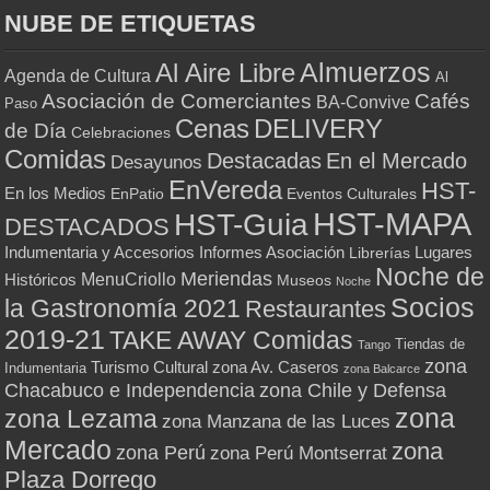
NUBE DE ETIQUETAS
Almuerzos
Al Aire Libre
Agenda de Cultura
Al
Asociación de Comerciantes
Cafés
BA-Convive
Paso
Cenas
DELIVERY
de Día
Celebraciones
Comidas
Destacadas
En el Mercado
Desayunos
EnVereda
HST-
En los Medios
Eventos Culturales
EnPatio
HST-MAPA
HST-Guia
DESTACADOS
Indumentaria y Accesorios
Informes Asociación
Lugares
Librerías
Noche de
Meriendas
MenuCriollo
Históricos
Museos
Noche
Socios
la Gastronomía 2021
Restaurantes
2019-21
TAKE AWAY Comidas
Tiendas de
Tango
zona
Turismo Cultural
zona Av. Caseros
Indumentaria
zona Balcarce
zona Chile y Defensa
Chacabuco e Independencia
zona
zona Lezama
zona Manzana de las Luces
Mercado
zona
zona Perú
zona Perú Montserrat
Plaza Dorrego