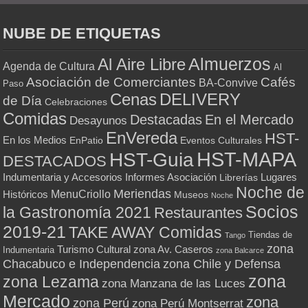
NUBE DE ETIQUETAS
Almuerzos
Al Aire Libre
Agenda de Cultura
Al
Asociación de Comerciantes
Cafés
BA-Convive
Paso
Cenas
DELIVERY
de Día
Celebraciones
Comidas
Destacadas
En el Mercado
Desayunos
EnVereda
HST-
En los Medios
Eventos Culturales
EnPatio
HST-MAPA
HST-Guia
DESTACADOS
Indumentaria y Accesorios
Informes Asociación
Lugares
Librerías
Noche de
Meriendas
MenuCriollo
Históricos
Museos
Noche
Socios
la Gastronomía 2021
Restaurantes
2019-21
TAKE AWAY Comidas
Tiendas de
Tango
zona
Turismo Cultural
zona Av. Caseros
Indumentaria
zona Balcarce
zona Chile y Defensa
Chacabuco e Independencia
zona
zona Lezama
zona Manzana de las Luces
Mercado
zona
zona Perú
zona Perú Montserrat