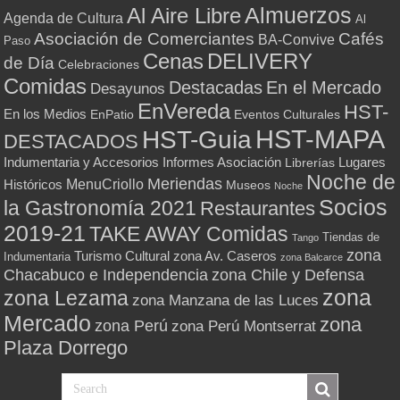
Almuerzos
Al Aire Libre
Agenda de Cultura
Al
Asociación de Comerciantes
Cafés
BA-Convive
Paso
Cenas
DELIVERY
de Día
Celebraciones
Comidas
Destacadas
En el Mercado
Desayunos
EnVereda
HST-
En los Medios
Eventos Culturales
EnPatio
HST-MAPA
HST-Guia
DESTACADOS
Indumentaria y Accesorios
Informes Asociación
Lugares
Librerías
Noche de
Meriendas
MenuCriollo
Históricos
Museos
Noche
Socios
la Gastronomía 2021
Restaurantes
2019-21
TAKE AWAY Comidas
Tiendas de
Tango
zona
Turismo Cultural
zona Av. Caseros
Indumentaria
zona Balcarce
zona Chile y Defensa
Chacabuco e Independencia
zona
zona Lezama
zona Manzana de las Luces
Mercado
zona
zona Perú
zona Perú Montserrat
Plaza Dorrego