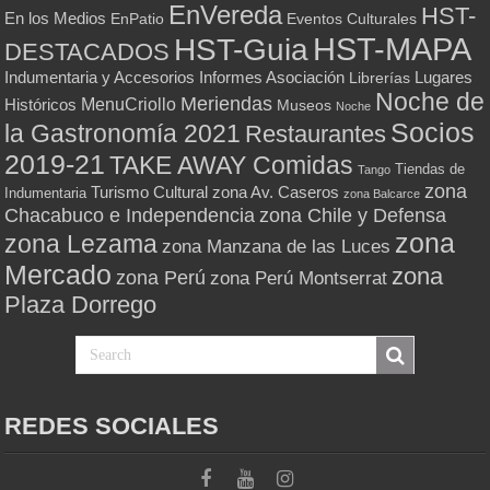
EnVereda
HST-
En los Medios
Eventos Culturales
EnPatio
HST-MAPA
HST-Guia
DESTACADOS
Indumentaria y Accesorios
Informes Asociación
Lugares
Librerías
Noche de
Meriendas
MenuCriollo
Históricos
Museos
Noche
Socios
la Gastronomía 2021
Restaurantes
2019-21
TAKE AWAY Comidas
Tiendas de
Tango
zona
Turismo Cultural
zona Av. Caseros
Indumentaria
zona Balcarce
zona Chile y Defensa
Chacabuco e Independencia
zona
zona Lezama
zona Manzana de las Luces
Mercado
zona
zona Perú
zona Perú Montserrat
Plaza Dorrego
REDES SOCIALES