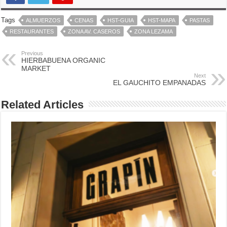
Tags
ALMUERZOS
CENAS
HST-GUIA
HST-MAPA
PASTAS
RESTAURANTES
ZONA AV. CASEROS
ZONA LEZAMA
Previous
HIERBABUENA ORGANIC
MARKET
Next
EL GAUCHITO EMPANADAS
Related Articles