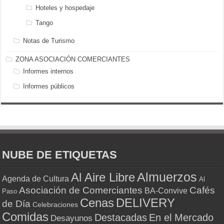
Hoteles y hospedaje
Tango
Notas de Turismo
ZONA ASOCIACIÓN COMERCIANTES
Informes internos
Informes públicos
NUBE DE ETIQUETAS
Almuerzos
Al Aire Libre
Agenda de Cultura
Al
Asociación de Comerciantes
Cafés
BA-Convive
Paso
Cenas
DELIVERY
de Día
Celebraciones
Comidas
Destacadas
En el Mercado
Desayunos