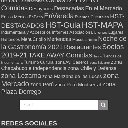
de Día
Celebraciones
Comidas
Destacadas
En el Mercado
Desayunos
EnVereda
HST-
En los Medios
Eventos Culturales
EnPatio
HST-MAPA
HST-Guia
DESTACADOS
Indumentaria y Accesorios
Informes Asociación
Lugares
Librerías
Noche de
Meriendas
MenuCriollo
Históricos
Museos
Noche
Socios
la Gastronomía 2021
Restaurantes
2019-21
TAKE AWAY Comidas
Tiendas de
Tango
zona
Turismo Cultural
zona Av. Caseros
Indumentaria
zona Balcarce
zona Chile y Defensa
Chacabuco e Independencia
zona
zona Lezama
zona Manzana de las Luces
Mercado
zona
zona Perú
zona Perú Montserrat
Plaza Dorrego
REDES SOCIALES