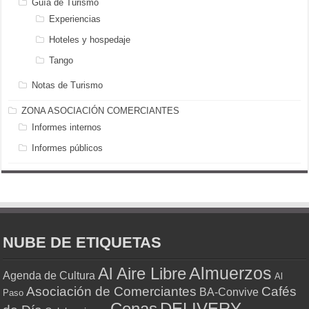
Guía de Turismo
Experiencias
Hoteles y hospedaje
Tango
Notas de Turismo
ZONA ASOCIACIÓN COMERCIANTES
Informes internos
Informes públicos
NUBE DE ETIQUETAS
Almuerzos
Al Aire Libre
Agenda de Cultura
Al
Asociación de Comerciantes
Cafés
BA-Convive
Paso
Cenas
DELIVERY