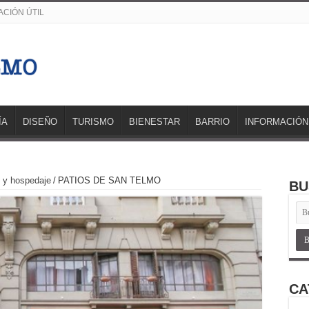
CIÓN ÚTIL
ÍA
DISEÑO
TURISMO
BIENESTAR
BARRIO
INFORMACIÓN
 y hospedaje
/
PATIOS DE SAN TELMO
BU
CA