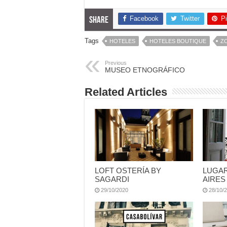
Facebook
Twitter
Pi
Share
Tags
HOTELES
HOTELES BOUTIQUE
Z
Previous
MUSEO ETNOGRÁFICO
Related Articles
LOFT OSTERÍA BY
LUGAR
SAGARDI
AIRES
29/10/2020
28/10/