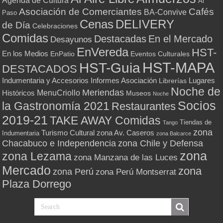
Al
Asociación de Comerciantes
Cafés
BA-Convive
Paso
Cenas
DELIVERY
de Día
Celebraciones
Comidas
Destacadas
En el Mercado
Desayunos
EnVereda
HST-
En los Medios
Eventos Culturales
EnPatio
HST-MAPA
HST-Guia
DESTACADOS
Indumentaria y Accesorios
Informes Asociación
Lugares
Librerías
Noche de
Meriendas
MenuCriollo
Históricos
Museos
Noche
Socios
la Gastronomía 2021
Restaurantes
2019-21
TAKE AWAY Comidas
Tiendas de
Tango
zona
Turismo Cultural
zona Av. Caseros
Indumentaria
zona Balcarce
zona Chile y Defensa
Chacabuco e Independencia
zona
zona Lezama
zona Manzana de las Luces
Mercado
zona
zona Perú
zona Perú Montserrat
Plaza Dorrego