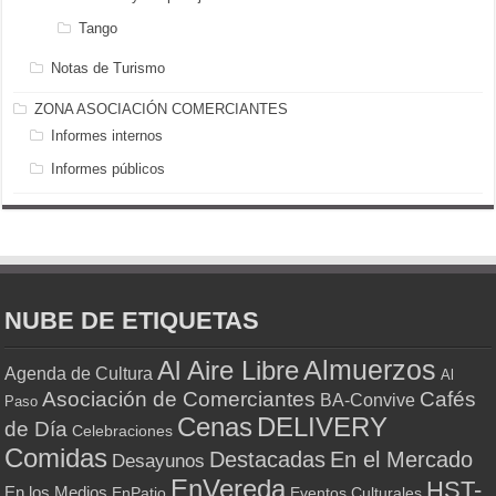
Tango
Notas de Turismo
ZONA ASOCIACIÓN COMERCIANTES
Informes internos
Informes públicos
NUBE DE ETIQUETAS
Almuerzos
Al Aire Libre
Agenda de Cultura
Al
Asociación de Comerciantes
Cafés
BA-Convive
Paso
Cenas
DELIVERY
de Día
Celebraciones
Comidas
Destacadas
En el Mercado
Desayunos
EnVereda
HST-
En los Medios
Eventos Culturales
EnPatio