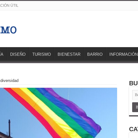
CIÓN ÚTIL
ÍA
DISEÑO
TURISMO
BIENESTAR
BARRIO
INFORMACIÓN
 diversidad
BU
CA