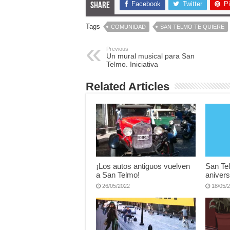
Facebook
Twitter
Pi
Share
Tags
COMUNIDAD
SAN TELMO TE QUIERE
Previous
Un mural musical para San
Telmo. Iniciativa
Related Articles
¡Los autos antiguos vuelven
San Te
a San Telmo!
anivers
26/05/2022
18/05/