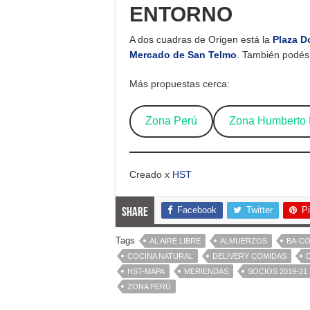
ENTORNO
A dos cuadras de Origen está la
Plaza D
Mercado de San Telmo
. También podés 
Más propuestas cerca:
Zona Perú
Zona Humberto 
Creado x
HST
Facebook
Twitter
Pi
Share
Tags
AL AIRE LIBRE
ALMUERZOS
BA-CO
COCINA NATURAL
DELIVERY COMIDAS
HST-MAPA
MERIENDAS
SOCIOS 2019-21
ZONA PERÚ