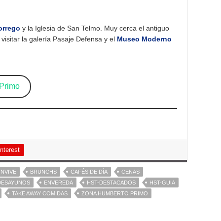
orrego
y la Iglesia de San Telmo. Muy cerca el antiguo
visitar la galería Pasaje Defensa y el
Museo Moderno
Primo
nterest
NVIVE
BRUNCHS
CAFÉS DE DÍA
CENAS
DESAYUNOS
ENVEREDA
HST-DESTACADOS
HST-GUIA
TAKE AWAY COMIDAS
ZONA HUMBERTO PRIMO