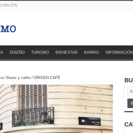
CIÓN ÚTIL
ÍA
DISEÑO
TURISMO
BIENESTAR
BARRIO
INFORMACIÓN
ía
/
Bares y cafés
/
ORIGEN CAFÉ
BU
CA