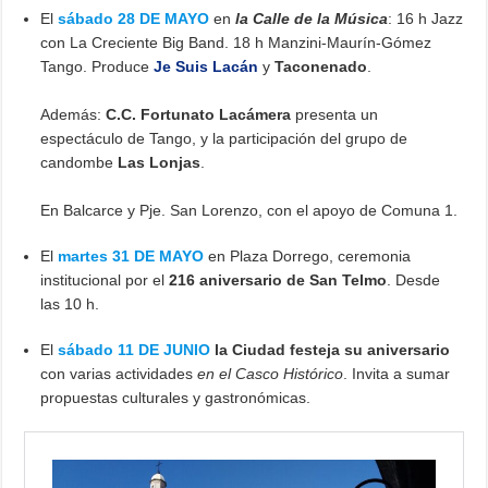
El
sábado 28 DE MAYO
en
la Calle de la Música
: 16 h Jazz
con La Creciente Big Band. 18 h Manzini-Maurín-Gómez
Tango. Produce
Je Suis Lacán
y
Taconenado
.
Además:
C.C. Fortunato Lacámera
presenta un
espectáculo de Tango, y la participación del grupo de
candombe
Las Lonjas
.
En Balcarce y Pje. San Lorenzo, con el apoyo de Comuna 1.
El
martes 31 DE MAYO
en Plaza Dorrego, ceremonia
institucional por el
216 aniversario de San Telmo
. Desde
las 10 h.
El
sábado 11 DE JUNIO
la Ciudad festeja su aniversario
con varias actividades
en el Casco Histórico
. Invita a sumar
propuestas culturales y gastronómicas.