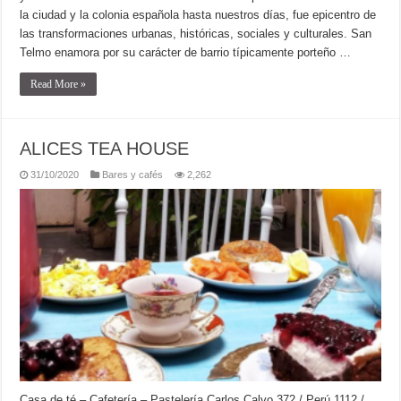
la ciudad y la colonia española hasta nuestros días, fue epicentro de
las transformaciones urbanas, históricas, sociales y culturales. San
Telmo enamora por su carácter de barrio típicamente porteño …
Read More »
ALICES TEA HOUSE
31/10/2020
Bares y cafés
2,262
Casa de té – Cafetería – Pastelería Carlos Calvo 372 / Perú 1112 /