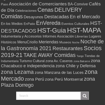
Asociación de Comerciantes
Cafés
BA-Convive
Paso
Cenas
DELIVERY
de Día
Celebraciones
Comidas
Destacadas
En el Mercado
Desayunos
EnVereda
HST-
En los Medios
Eventos Culturales
EnPatio
HST-MAPA
HST-Guia
DESTACADOS
Indumentaria y Accesorios
Informes Asociación
Lugares
Librerías
Noche de
Meriendas
MenuCriollo
Históricos
Museos
Noche
Socios
la Gastronomía 2021
Restaurantes
2019-21
TAKE AWAY Comidas
Tiendas de
Tango
zona
Turismo Cultural
zona Av. Caseros
Indumentaria
zona Balcarce
zona Chile y Defensa
Chacabuco e Independencia
zona
zona Lezama
zona Manzana de las Luces
Mercado
zona
zona Perú
zona Perú Montserrat
Plaza Dorrego