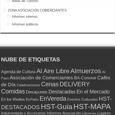
Notas de Turismo
ZONA ASOCIACIÓN COMERCIANTES
Informes internos
Informes públicos
NUBE DE ETIQUETAS
Almuerzos
Al Aire Libre
Agenda de Cultura
Al
Asociación de Comerciantes
Cafés
BA-Convive
Paso
Cenas
DELIVERY
de Día
Celebraciones
Comidas
Destacadas
En el Mercado
Desayunos
EnVereda
HST-
En los Medios
Eventos Culturales
EnPatio
HST-MAPA
HST-Guia
DESTACADOS
Indumentaria y Accesorios
Informes Asociación
Lugares
Librerías