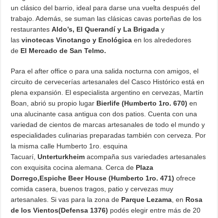
un clásico del barrio, ideal para darse una vuelta después del
trabajo. Además, se suman las clásicas cavas porteñas de los
restaurantes
Aldo’s, El Querandí y La Brigada
y
las
vinotecas Vinotango y Enológica
en los alrededores
de
El Mercado de San Telmo.
Para el after office o para una salida nocturna con amigos, el
circuito de cervecerías artesanales del Casco Histórico está en
plena expansión. El especialista argentino en cervezas, Martín
Boan, abrió su propio lugar
Bierlife (Humberto 1ro. 670)
en
una alucinante casa antigua con dos patios. Cuenta con una
variedad de cientos de marcas artesanales de todo el mundo y
especialidades culinarias preparadas también con cerveza. Por
la misma calle Humberto 1ro. esquina
Tacuarí,
Unterturkheim
acompaña sus variedades artesanales
con exquisita cocina alemana. Cerca de
Plaza
Dorrego,Espiche Beer House (Humberto 1ro. 471)
ofrece
comida casera, buenos tragos, patio y cervezas muy
artesanales. Si vas para la zona de
Parque Lezama
, en
Rosa
de los Vientos(Defensa 1376)
podés elegir entre más de 20