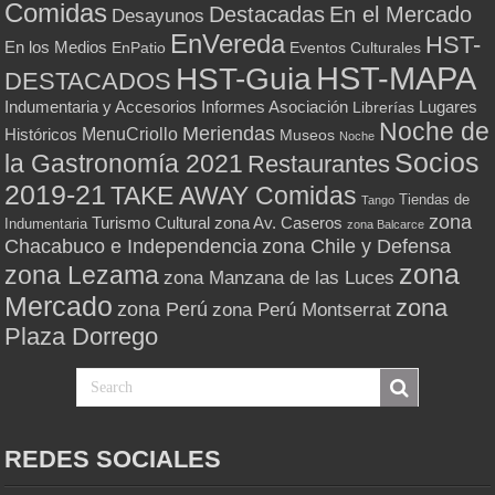
Comidas
Destacadas
En el Mercado
Desayunos
EnVereda
HST-
En los Medios
Eventos Culturales
EnPatio
HST-MAPA
HST-Guia
DESTACADOS
Indumentaria y Accesorios
Informes Asociación
Lugares
Librerías
Noche de
Meriendas
MenuCriollo
Históricos
Museos
Noche
Socios
la Gastronomía 2021
Restaurantes
2019-21
TAKE AWAY Comidas
Tiendas de
Tango
zona
Turismo Cultural
zona Av. Caseros
Indumentaria
zona Balcarce
zona Chile y Defensa
Chacabuco e Independencia
zona
zona Lezama
zona Manzana de las Luces
Mercado
zona
zona Perú
zona Perú Montserrat
Plaza Dorrego
REDES SOCIALES