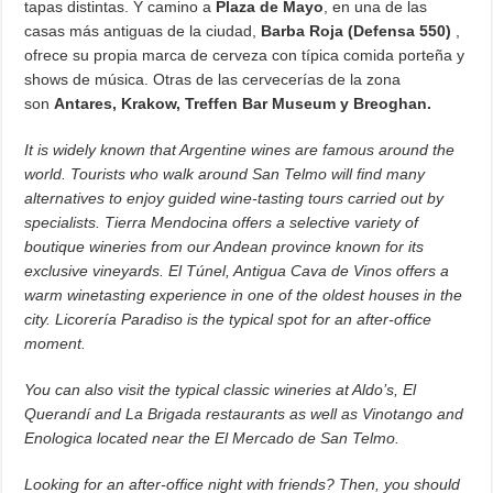
tapas distintas. Y camino a
Plaza de Mayo
, en una de las
casas más antiguas de la ciudad,
Barba Roja (Defensa 550)
,
ofrece su propia marca de cerveza con típica comida porteña y
shows de música. Otras de las cervecerías de la zona
son
Antares, Krakow, Treffen Bar Museum y Breoghan.
It is widely known that Argentine wines are famous around the
world. Tourists who walk around San Telmo will find many
alternatives to enjoy guided wine-tasting tours carried out by
specialists. Tierra Mendocina offers a selective variety of
boutique wineries from our Andean province known for its
exclusive vineyards. El Túnel, Antigua Cava de Vinos offers a
warm winetasting experience in one of the oldest houses in the
city. Licorería Paradiso is the typical spot for an after-office
moment.
You can also visit the typical classic wineries at Aldo’s, El
Querandí and La Brigada restaurants as well as Vinotango and
Enologica located near the El Mercado de San Telmo.
Looking for an after-office night with friends? Then, you should