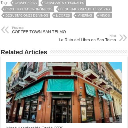
Tags
CERVECERÍAS
CERVEZAS ARTESANALES
CIRCUITOS GASTRONÓMICOS
DEGUSTACIONES DE CERVEZAS
DEGUSTACIONES DE VINOS
LICORES
VINERÍAS
VINOS
Previous
COFFEE TOWN SAN TELMO
Next
La Ruta del Libro en San Telmo
Related Articles