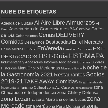
NUBE DE ETIQUETAS
Almuerzos
Al Aire Libre
Agenda de Cultura
Al
Asociación de Comerciantes
Cafés
BA-Convive
Paso
Cenas
DELIVERY
de Día
Celebraciones
Comidas
Destacadas
En el Mercado
Desayunos
EnVereda
HST-
En los Medios
Eventos Culturales
EnPatio
HST-MAPA
HST-Guia
DESTACADOS
Indumentaria y Accesorios
Informes Asociación
Lugares
Librerías
Noche de
Meriendas
MenuCriollo
Históricos
Museos
Noche
Socios
la Gastronomía 2021
Restaurantes
2019-21
TAKE AWAY Comidas
Tiendas de
Tango
zona
Turismo Cultural
zona Av. Caseros
Indumentaria
zona Balcarce
zona Chile y Defensa
Chacabuco e Independencia
zona
zona Lezama
zona Manzana de las Luces
Mercado
zona
zona Perú
zona Perú Montserrat