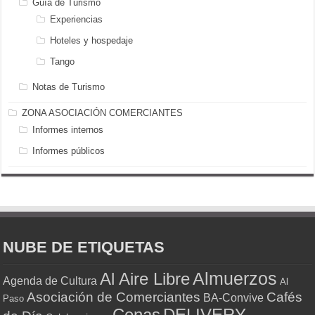
Guía de Turismo
Experiencias
Hoteles y hospedaje
Tango
Notas de Turismo
ZONA ASOCIACIÓN COMERCIANTES
Informes internos
Informes públicos
NUBE DE ETIQUETAS
Almuerzos
Al Aire Libre
Agenda de Cultura
Al
Asociación de Comerciantes
Cafés
BA-Convive
Paso
Cenas
DELIVERY