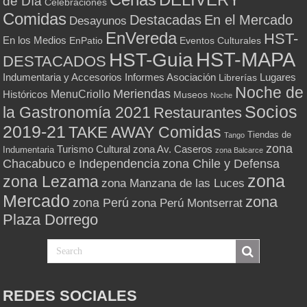
de Día
Celebraciones
Comidas
Destacadas
En el Mercado
Desayunos
EnVereda
HST-
En los Medios
Eventos Culturales
EnPatio
HST-MAPA
HST-Guia
DESTACADOS
Indumentaria y Accesorios
Informes Asociación
Lugares
Librerías
Noche de
Meriendas
MenuCriollo
Históricos
Museos
Noche
Socios
la Gastronomía 2021
Restaurantes
2019-21
TAKE AWAY Comidas
Tiendas de
Tango
zona
Turismo Cultural
zona Av. Caseros
Indumentaria
zona Balcarce
zona Chile y Defensa
Chacabuco e Independencia
zona
zona Lezama
zona Manzana de las Luces
Mercado
zona
zona Perú
zona Perú Montserrat
Plaza Dorrego
REDES SOCIALES