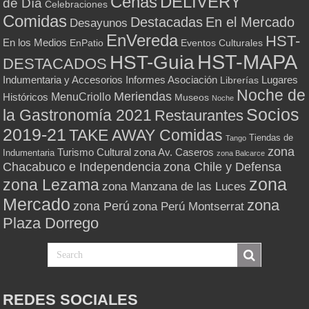
Cenas
DELIVERY
de Día
Celebraciones
Comidas
Destacadas
En el Mercado
Desayunos
EnVereda
HST-
En los Medios
Eventos Culturales
EnPatio
HST-MAPA
HST-Guia
DESTACADOS
Indumentaria y Accesorios
Informes Asociación
Lugares
Librerías
Noche de
Meriendas
MenuCriollo
Históricos
Museos
Noche
Socios
la Gastronomía 2021
Restaurantes
2019-21
TAKE AWAY Comidas
Tiendas de
Tango
zona
Turismo Cultural
zona Av. Caseros
Indumentaria
zona Balcarce
zona Chile y Defensa
Chacabuco e Independencia
zona
zona Lezama
zona Manzana de las Luces
Mercado
zona
zona Perú
zona Perú Montserrat
Plaza Dorrego
REDES SOCIALES