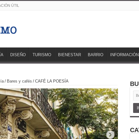
CIÓN ÚTIL
ÍA
DISEÑO
TURISMO
BIENESTAR
BARRIO
INFORMACIÓN
ía
/
Bares y cafés
/
CAFÉ LA POESÍA
BU
CA