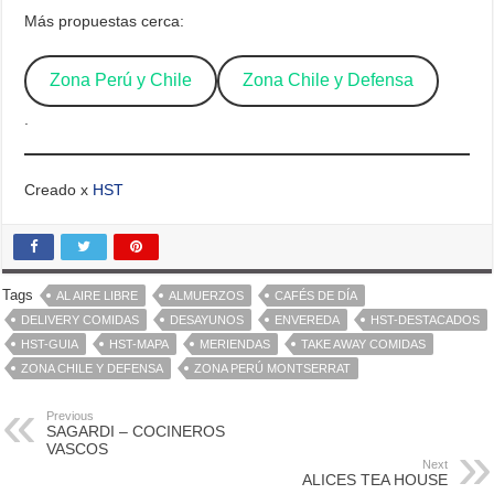
Más propuestas cerca:
Zona Perú y Chile
Zona Chile y Defensa
.
Creado x
HST
Tags
AL AIRE LIBRE
ALMUERZOS
CAFÉS DE DÍA
DELIVERY COMIDAS
DESAYUNOS
ENVEREDA
HST-DESTACADOS
HST-GUIA
HST-MAPA
MERIENDAS
TAKE AWAY COMIDAS
ZONA CHILE Y DEFENSA
ZONA PERÚ MONTSERRAT
Previous
SAGARDI – COCINEROS
VASCOS
Next
ALICES TEA HOUSE