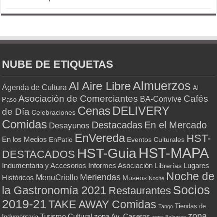
NUBE DE ETIQUETAS
Almuerzos
Al Aire Libre
Agenda de Cultura
Al
Asociación de Comerciantes
Cafés
BA-Convive
Paso
Cenas
DELIVERY
de Día
Celebraciones
Comidas
Destacadas
En el Mercado
Desayunos
EnVereda
HST-
En los Medios
Eventos Culturales
EnPatio
HST-MAPA
HST-Guia
DESTACADOS
Indumentaria y Accesorios
Informes Asociación
Lugares
Librerías
Noche de
Meriendas
MenuCriollo
Históricos
Museos
Noche
Socios
la Gastronomía 2021
Restaurantes
2019-21
TAKE AWAY Comidas
Tiendas de
Tango
zona
Turismo Cultural
zona Av. Caseros
Indumentaria