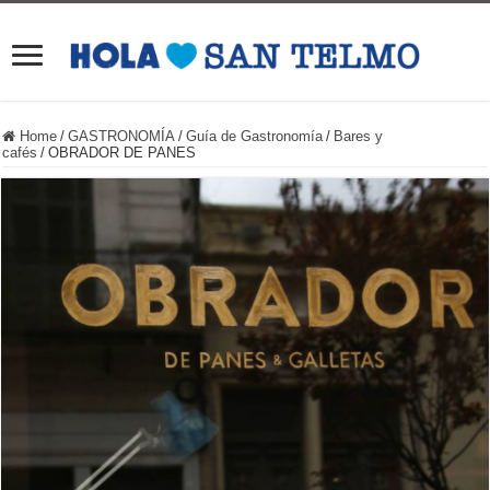
Home
/
GASTRONOMÍA
/
Guía de Gastronomía
/
Bares y
cafés
/
OBRADOR DE PANES