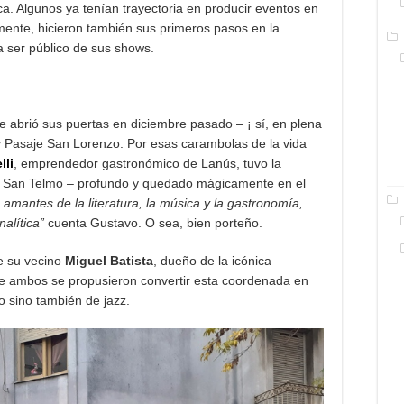
a. Algunos ya tenían trayectoria en producir eventos en
emente, hicieron también sus primeros pasos en la
a ser público de sus shows.
ue abrió sus puertas en diciembre pasado – ¡ sí, en plena
y Pasaje San Lorenzo. Por esas carambolas de la vida
lli
, emprendedor gastronómico de Lanús, tuvo la
de San Telmo – profundo y quedado mágicamente en el
 amantes de la literatura, la música y la gastronomía,
alítica”
cuenta Gustavo. O sea, bien porteño.
e su vecino
Miguel Batista
, dueño de la icónica
re ambos se propusieron convertir esta coordenada en
o sino también de jazz.