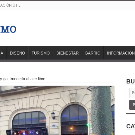
ACIÓN ÚTIL
ÍA
DISEÑO
TURISMO
BIENESTAR
BARRIO
INFORMACIÓN
y gastronomía al aire libre
BU
CA