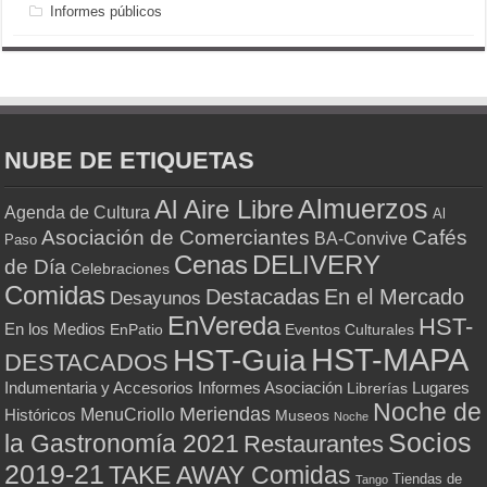
Informes públicos
NUBE DE ETIQUETAS
Almuerzos
Al Aire Libre
Agenda de Cultura
Al
Asociación de Comerciantes
Cafés
BA-Convive
Paso
Cenas
DELIVERY
de Día
Celebraciones
Comidas
Destacadas
En el Mercado
Desayunos
EnVereda
HST-
En los Medios
Eventos Culturales
EnPatio
HST-MAPA
HST-Guia
DESTACADOS
Indumentaria y Accesorios
Informes Asociación
Lugares
Librerías
Noche de
Meriendas
MenuCriollo
Históricos
Museos
Noche
Socios
la Gastronomía 2021
Restaurantes
2019-21
TAKE AWAY Comidas
Tiendas de
Tango