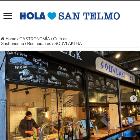
Home
/
GASTRONOMÍA
/
Guía de
Gastronomía
/
Restaurantes
/
SOUVLAKI BA