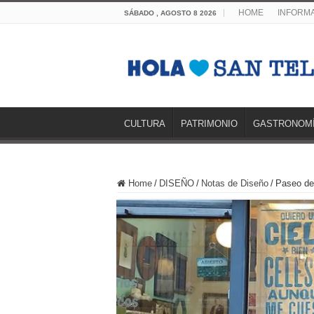
HOME
INFORMA
SÁBADO , AGOSTO 8 2026
CULTURA
PATRIMONIO
GASTRONOM
Home
/
DISEÑO
/
Notas de Diseño
/
Paseo de