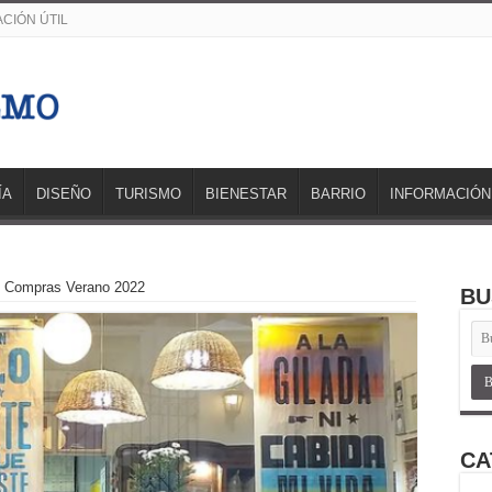
CIÓN ÚTIL
ÍA
DISEÑO
TURISMO
BIENESTAR
BARRIO
INFORMACIÓN
 Compras Verano 2022
BU
CA