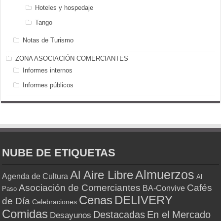
Hoteles y hospedaje
Tango
Notas de Turismo
ZONA ASOCIACIÓN COMERCIANTES
Informes internos
Informes públicos
NUBE DE ETIQUETAS
Almuerzos
Al Aire Libre
Agenda de Cultura
Al
Asociación de Comerciantes
Cafés
BA-Convive
Paso
Cenas
DELIVERY
de Día
Celebraciones
Comidas
Destacadas
En el Mercado
Desayunos