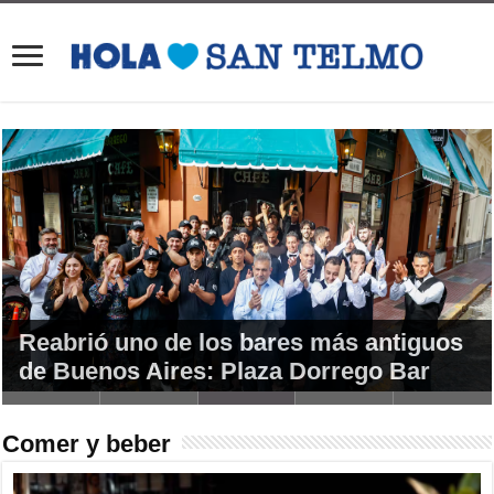
La inmigrante a la que salvaron los
Amigos de infancia abrieron un
Reabrió uno de los bares más antiguos
libros y cumplió su sueño de un café
Mapa desplegable Otoño 2026
bodegón en San Telmo: La Popular
de Buenos Aires: Plaza Dorrego Bar
Patios y terrazas en San Telmo
literario (Ifigenia)
Comer y beber