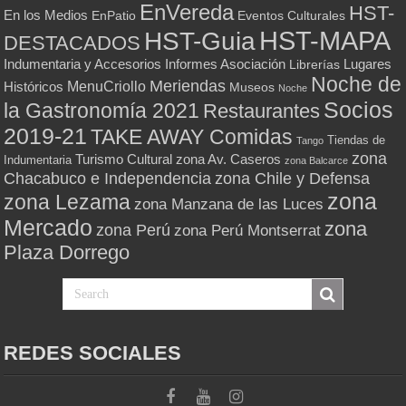
EnVereda
HST-
En los Medios
Eventos Culturales
EnPatio
HST-MAPA
HST-Guia
DESTACADOS
Indumentaria y Accesorios
Informes Asociación
Lugares
Librerías
Noche de
Meriendas
MenuCriollo
Históricos
Museos
Noche
Socios
la Gastronomía 2021
Restaurantes
2019-21
TAKE AWAY Comidas
Tiendas de
Tango
zona
Turismo Cultural
zona Av. Caseros
Indumentaria
zona Balcarce
zona Chile y Defensa
Chacabuco e Independencia
zona
zona Lezama
zona Manzana de las Luces
Mercado
zona
zona Perú
zona Perú Montserrat
Plaza Dorrego
REDES SOCIALES