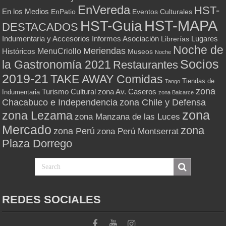
EnVereda
HST-
En los Medios
Eventos Culturales
EnPatio
HST-MAPA
HST-Guia
DESTACADOS
Indumentaria y Accesorios
Informes Asociación
Lugares
Librerías
Noche de
Meriendas
MenuCriollo
Históricos
Museos
Noche
Socios
la Gastronomía 2021
Restaurantes
2019-21
TAKE AWAY Comidas
Tiendas de
Tango
zona
Turismo Cultural
zona Av. Caseros
Indumentaria
zona Balcarce
zona Chile y Defensa
Chacabuco e Independencia
zona
zona Lezama
zona Manzana de las Luces
Mercado
zona
zona Perú
zona Perú Montserrat
Plaza Dorrego
REDES SOCIALES