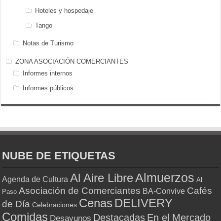
Hoteles y hospedaje
Tango
Notas de Turismo
ZONA ASOCIACIÓN COMERCIANTES
Informes internos
Informes públicos
NUBE DE ETIQUETAS
Almuerzos
Al Aire Libre
Agenda de Cultura
Al
Asociación de Comerciantes
Cafés
BA-Convive
Paso
Cenas
DELIVERY
de Día
Celebraciones
Comidas
Destacadas
En el Mercado
Desayunos